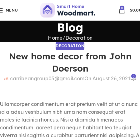
0
MENU
$
0.0
Blog
Home
Decoration
DECORATION
New home decor from John
Doerson
0
carribeangroup05@gmail.com
On August 26, 2021
Ullamcorper condimentum erat pretium velit at ut a nunc
id a adeu vestibulum nibh urna nam consequat erat
molestie lacinia rhoncus. Nisi a diamida himenaeos
condimentum laoreet pera neque habitant leo feugiat
viverra nisl sagittis a curabitur parturient nisi adipiscing. A